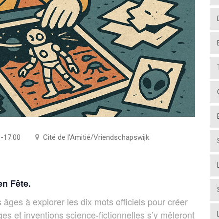
0-17:00
Cité de l’Amitié/Vriendschapswijk
en Fête.
us âges à explorer les dix mots officiels pour créer
ages et inventions science-fictionnelles s’y mêleront