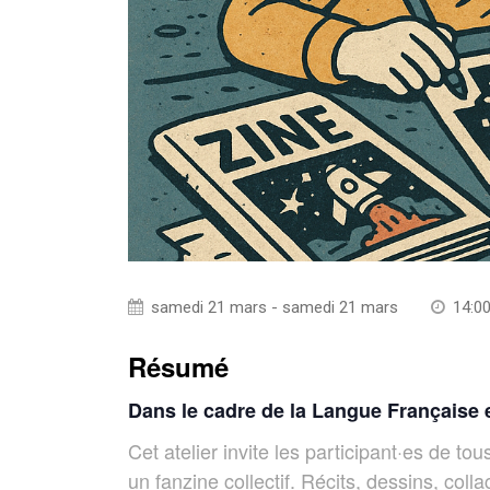
samedi 21 mars - samedi 21 mars
14:0
Résumé
Dans le cadre de la Langue Française 
Cet atelier invite les participant·es de to
un fanzine collectif. Récits, dessins, coll