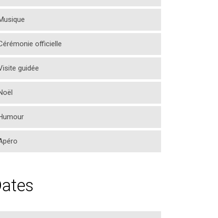
Musique
Cérémonie officielle
Visite guidée
Noël
Humour
Apéro
ates