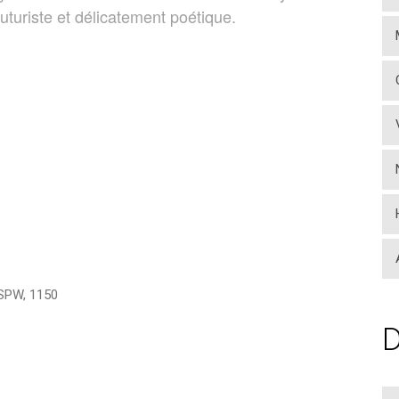
uturiste et délicatement poétique.
SPW
,
1150
D