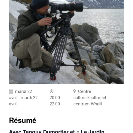
mardi 22
Centre
avril - mardi 22
20:00-
culturel/cultureel
avril
22:00
centrum Whalll
Résumé
Avec Tanguy Dumortier et « Le Jardin