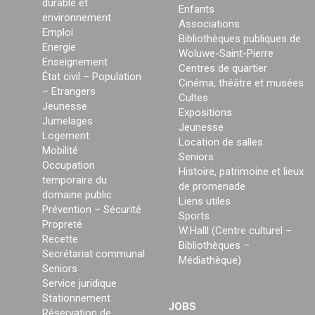
durable et
Enfants
environnement
Associations
Emploi
Bibliothèques publiques de
Energie
Woluwe-Saint-Pierre
Enseignement
Centres de quartier
État civil – Population
Cinéma, théâtre et musées
– Etrangers
Cultes
Jeunesse
Expositions
Jumelages
Jeunesse
Logement
Location de salles
Mobilité
Seniors
Occupation
Histoire, patrimoine et lieux
temporaire du
de promenade
domaine public
Liens utiles
Prévention – Sécurité
Sports
Propreté
W:Halll (Centre culturel –
Recette
Bibliothèques –
Secrétariat communal
Médiathèque)
Seniors
Service juridique
Stationnement
JOBS
Réservation de