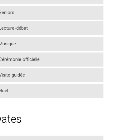
Seniors
Lecture-débat
Musique
Cérémonie officielle
Visite guidée
Noël
ates