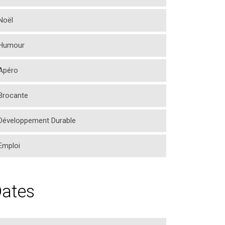
Noël
Humour
Apéro
Brocante
Développement Durable
Emploi
ates