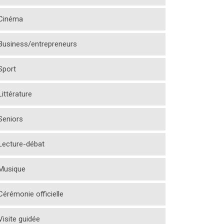
Cinéma
Business/entrepreneurs
Sport
Littérature
Seniors
Lecture-débat
Musique
Cérémonie officielle
Visite guidée