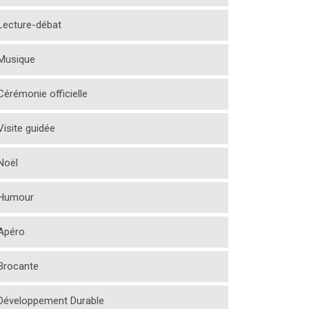
Lecture-débat
Musique
Cérémonie officielle
Visite guidée
Noël
Humour
Apéro
Brocante
Développement Durable