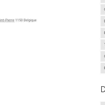
nt-Pierre
1150
Belgique
D