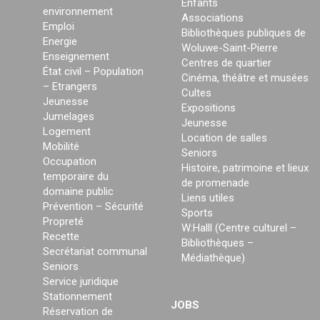
Enfants
environnement
Associations
Emploi
Bibliothèques publiques de
Energie
Woluwe-Saint-Pierre
Enseignement
Centres de quartier
État civil – Population
Cinéma, théâtre et musées
– Etrangers
Cultes
Jeunesse
Expositions
Jumelages
Jeunesse
Logement
Location de salles
Mobilité
Seniors
Occupation
Histoire, patrimoine et lieux
temporaire du
de promenade
domaine public
Liens utiles
Prévention – Sécurité
Sports
Propreté
W:Halll (Centre culturel –
Recette
Bibliothèques –
Secrétariat communal
Médiathèque)
Seniors
Service juridique
Stationnement
JOBS
Réservation de