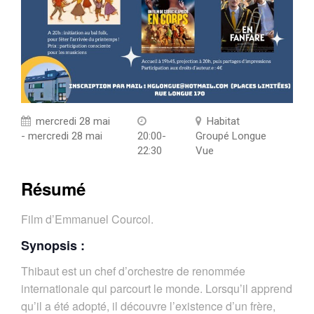
mercredi 28 mai
Habitat
- mercredi 28 mai
20:00-
Groupé Longue
22:30
Vue
Résumé
Film d’Emmanuel Courcol.
Synopsis :
Thibaut est un chef d’orchestre de renommée
internationale qui parcourt le monde. Lorsqu’il apprend
qu’il a été adopté, il découvre l’existence d’un frère,