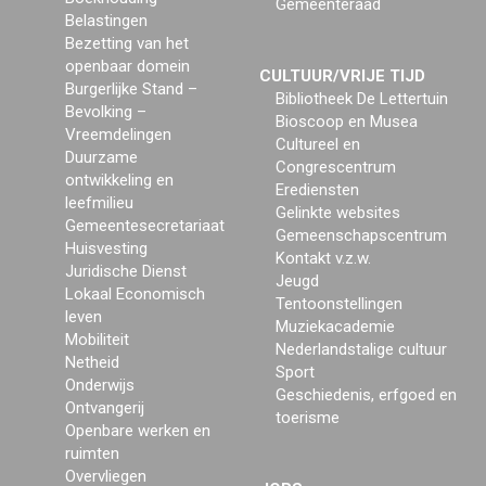
Gemeenteraad
Belastingen
Bezetting van het
openbaar domein
CULTUUR/VRIJE TIJD
Burgerlijke Stand –
Bibliotheek De Lettertuin
Bevolking –
Bioscoop en Musea
Vreemdelingen
Cultureel en
Duurzame
Congrescentrum
ontwikkeling en
Erediensten
leefmilieu
Gelinkte websites
Gemeentesecretariaat
Gemeenschapscentrum
Huisvesting
Kontakt v.z.w.
Juridische Dienst
Jeugd
Lokaal Economisch
Tentoonstellingen
leven
Muziekacademie
Mobiliteit
Nederlandstalige cultuur
Netheid
Sport
Onderwijs
Geschiedenis, erfgoed en
Ontvangerij
toerisme
Openbare werken en
ruimten
Overvliegen