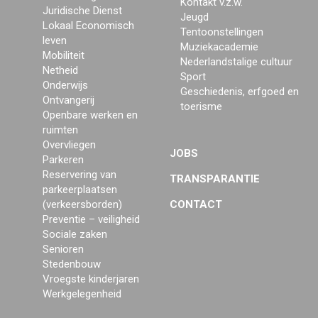
Kontakt v.z.w.
Juridische Dienst
Jeugd
Lokaal Economisch
Tentoonstellingen
leven
Muziekacademie
Mobiliteit
Nederlandstalige cultuur
Netheid
Sport
Onderwijs
Geschiedenis, erfgoed en
Ontvangerij
toerisme
Openbare werken en
ruimten
Overvliegen
JOBS
Parkeren
Reservering van
TRANSPARANTIE
parkeerplaatsen
(verkeersborden)
CONTACT
Preventie – veiligheid
Sociale zaken
Senioren
Stedenbouw
Vroegste kinderjaren
Werkgelegenheid