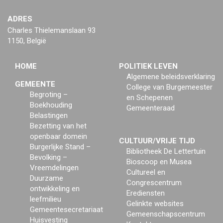
ADRES
Charles Thielemanslaan 93
1150, België
HOME
POLITIEK LEVEN
Algemene beleidsverklaring
GEMEENTE
College van Burgemeester
Begroting –
en Schepenen
Boekhouding
Gemeenteraad
Belastingen
Bezetting van het
openbaar domein
CULTUUR/VRIJE TIJD
Burgerlijke Stand –
Bibliotheek De Lettertuin
Bevolking –
Bioscoop en Musea
Vreemdelingen
Cultureel en
Duurzame
Congrescentrum
ontwikkeling en
Erediensten
leefmilieu
Gelinkte websites
Gemeentesecretariaat
Gemeenschapscentrum
Huisvesting