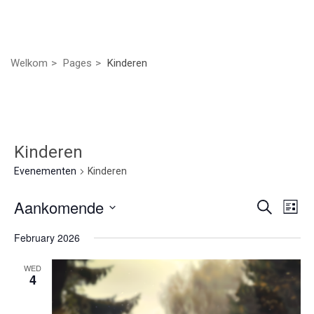
Welkom
Pages
Kinderen
Kinderen
Evenementen
Kinderen
Even
Ev
Aankomende
Zoeken
Lijst
we
Selecteer
Zoek
February 2026
nav
een
datum.
en
WED
4
weer