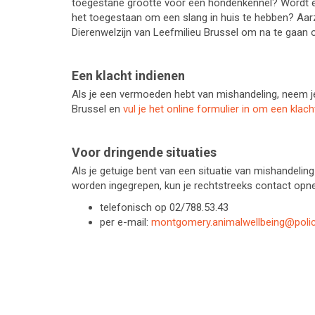
toegestane grootte voor een hondenkennel? Wordt ee
het toegestaan om een slang in huis te hebben? Aar
Dierenwelzijn van Leefmilieu Brussel om na te gaan o
Een klacht indienen
Als je een vermoeden hebt van mishandeling, neem j
Brussel en
vul je het online formulier in om een klach
Voor dringende situaties
Als je getuige bent van een situatie van mishandelin
worden ingegrepen, kun je rechtstreeks contact opn
telefonisch op 02/788.53.43
per e-mail:
montgomery.animalwellbeing@polic