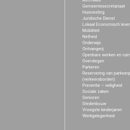
leefmilieu
Gemeentesecretariaat
Huisvesting
Juridische Dienst
Lokaal Economisch leve
Mobiliteit
Netheid
Onderwijs
Ontvangerij
Openbare werken en rui
Overvliegen
Parkeren
Reservering van parkeer
(verkeersborden)
Preventie – veiligheid
Sociale zaken
Senioren
Stedenbouw
Vroegste kinderjaren
Werkgelegenheid