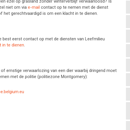
n ezel op grasland zonder winterverblijf verwaarloosd? Is
zel niet om via
e-mail
contact op te nemen met de dienst
f het gerechtvaardigd is om een klacht in te dienen.
e best eerst contact op met de diensten van Leefmilieu
t in te dienen
.
g of ernstige verwaarlozing van een dier waarbij dringend moet
emen met de politie (politiezone Montgomery):
e.belgium.eu