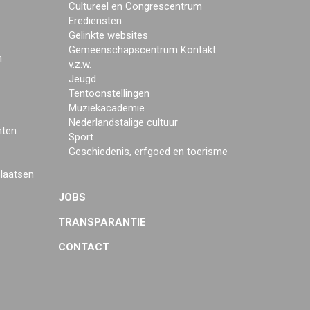
Cultureel en Congrescentrum
Erediensten
Gelinkte websites
Gemeenschapscentrum Kontakt
n
v.z.w.
Jeugd
Tentoonstellingen
Muziekacademie
Nederlandstalige cultuur
mten
Sport
Geschiedenis, erfgoed en toerisme
plaatsen
JOBS
TRANSPARANTIE
CONTACT