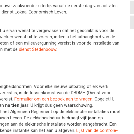
euwe zaakvoerder uiterlijk vanaf de eerste dag van activiteit
 dienst Lokaal Economisch Leven.
of u ervan wenst te vergewissen dat het geschikt is voor de
werken wenst uit te voeren, indien u het uithangbord van de
ten of een milieuvergunning vereist is voor de installatie van
men met de
dienst Stedenbouw
.
iligheidsnormen. Voor elke nieuwe uitbating of elk werk
ereist is, is de tussenkomst van de DBDMH (Dienst voor
vereist.
Formulier om een bezoek aan te vragen
. Opgelet! U
gen
na tien jaar
. U krijgt dus geen waarschuwing.
et het Algemeen Reglement op de elektrische installaties moet
isch Leven. De geldigheidsduur bedraagt
vijf jaar
, op
ingen aan de elektrische installatie worden aangebracht. Een
kende instantie kan het aan u afgeven.
Lijst van de controle-