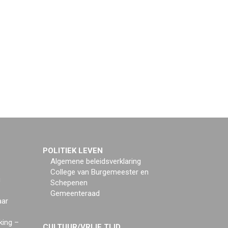
POLITIEK LEVEN
Algemene beleidsverklaring
College van Burgemeester en
g
Schepenen
Gemeenteraad
aar
king –
CULTUUR/VRIJE TIJD