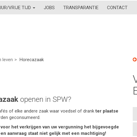
UUR/VRIJE TIJD
JOBS
TRANSPARANTIE
CONTACT
 leven
Horecazaak
azaak
openen in SPW?
afés of elke andere zaak waar voedsel of drank
ter plaatse
rden geconsumeerd.
u voor het verkrijgen van uw vergunning het bijgevoegde
en aanvraag staat niet gelijk met een machtiging!