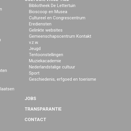
Bibliotheek De Lettertuin
n
Bioscoop en Musea
Cultureel en Congrescentrum
Erediensten
Gelinkte websites
Gemeenschapscentrum Kontakt
n
v.z.w.
Jeugd
Tentoonstellingen
Muziekacademie
Nederlandstalige cultuur
mten
Sport
Geschiedenis, erfgoed en toerisme
plaatsen
JOBS
TRANSPARANTIE
CONTACT