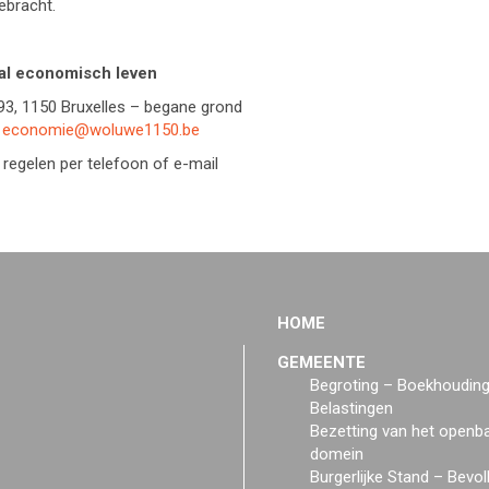
ebracht.
al economisch leven
93, 1150 Bruxelles – begane grond
–
economie@woluwe1150.be
 regelen per telefoon of e-mail
HOME
GEMEENTE
Begroting – Boekhoudin
Belastingen
Bezetting van het openb
domein
Burgerlijke Stand – Bevol