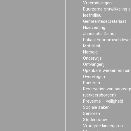
Vreemdelingen
Duurzame ontwikkeling e
leefmilieu
Gemeentesecretariaat
Huisvesting
Juridische Dienst
Lokaal Economisch leve
Mobiliteit
Netheid
Onderwijs
Ontvangerij
Openbare werken en rui
Overvliegen
Parkeren
Reservering van parkeer
(verkeersborden)
Preventie – veiligheid
Sociale zaken
Senioren
Stedenbouw
Vroegste kinderjaren