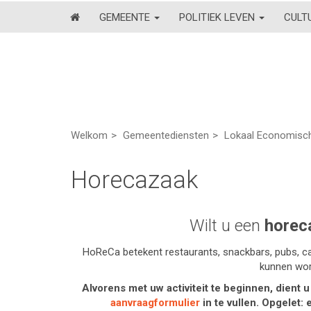
GEMEENTE
POLITIEK LEVEN
CULT
Welkom
Gemeentediensten
Lokaal Economisch
Horecazaak
Wilt u een
horec
HoReCa betekent restaurants, snackbars, pubs, c
kunnen wo
Alvorens met uw activiteit te beginnen, dient 
aanvraagformulier
in te vullen.
Opgelet: e