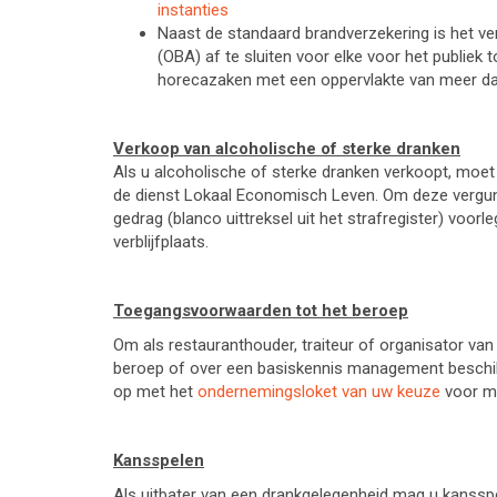
instanties
Naast de standaard brandverzekering is het verp
(OBA) af te sluiten voor elke voor het publiek t
horecazaken met een oppervlakte van meer dan
Verkoop
van alcoholische of sterke dranken
Als u alcoholische of sterke dranken verkoopt, moet 
de dienst Lokaal Economisch Leven. Om deze vergunni
gedrag (blanco uittreksel uit het strafregister) vo
verblijfplaats.
Toegangsvoorwaarden tot het beroep
Om als restauranthouder, traiteur of organisator v
beroep of over een basiskennis management beschikke
op met het
ondernemingsloket van uw keuze
voor me
Kansspelen
Als uitbater van een drankgelegenheid mag u kansspele