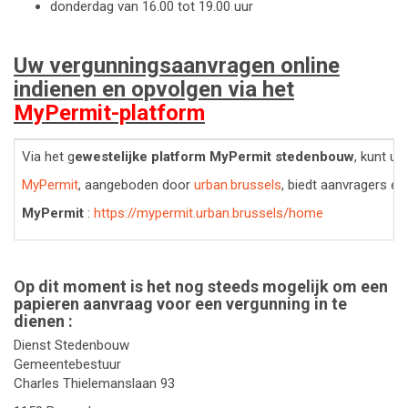
donderdag van 16.00 tot 19.00 uur
Uw
vergunningsaanvragen online
indienen en
op
volgen via het
MyPermit-platform
Via het g
ewestelijke platform MyPermit stedenbouw
, kunt u
MyPermit
, aangeboden door
urban.brussels
, biedt aanvragers e
MyPermit
:
https://mypermit.urban.brussels/home
Op dit moment is het nog steeds mogelijk om een
papieren aanvraag voor een vergunning in te
dienen :
Dienst Stedenbouw
Gemeentebestuur
Charles Thielemanslaan 93