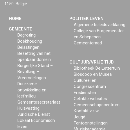
1150, België
HOME
POLITIEK LEVEN
Algemene beleidsverklaring
GEMEENTE
College van Burgemeester
Begroting –
en Schepenen
Boekhouding
Gemeenteraad
Belastingen
Bezetting van het
openbaar domein
CULTUUR/VRIJE TIJD
Burgerlijke Stand –
Bibliotheek De Lettertuin
Bevolking –
Bioscoop en Musea
Vreemdelingen
Cultureel en
Duurzame
Congrescentrum
ontwikkeling en
Erediensten
leefmilieu
Gelinkte websites
Gemeentesecretariaat
Gemeenschapscentrum
Huisvesting
Kontakt v.z.w.
Juridische Dienst
Jeugd
Lokaal Economisch
Tentoonstellingen
leven
Muziekacademie