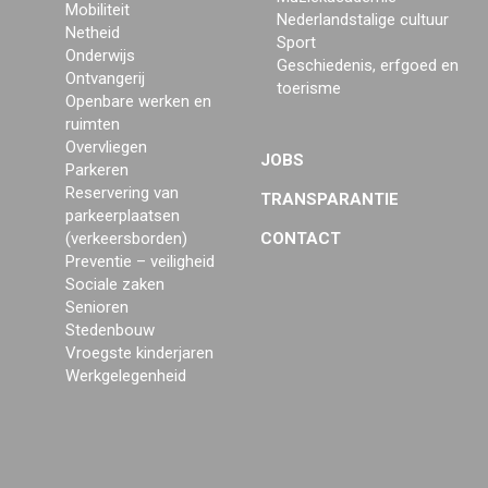
Mobiliteit
Nederlandstalige cultuur
Netheid
Sport
Onderwijs
Geschiedenis, erfgoed en
Ontvangerij
toerisme
Openbare werken en
ruimten
Overvliegen
JOBS
Parkeren
Reservering van
TRANSPARANTIE
parkeerplaatsen
(verkeersborden)
CONTACT
Preventie – veiligheid
Sociale zaken
Senioren
Stedenbouw
Vroegste kinderjaren
Werkgelegenheid