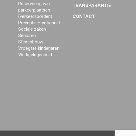
Reservering van
TRANSPARANTIE
parkeerplaatsen
(verkeersborden)
CONTACT
Preventie – veiligheid
Sociale zaken
Senioren
Stedenbouw
Vroegste kinderjaren
Werkgelegenheid