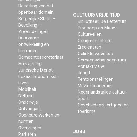
Bezetting van het
openbaar domein
CULTUUR/VRIJE TIJD
Burgerlijke Stand –
Bibliotheek De Lettertuin
Bevolking –
Bioscoop en Musea
Vreemdelingen
Cultureel en
Duurzame
Congrescentrum
ontwikkeling en
Erediensten
leefmilieu
Gelinkte websites
Gemeentesecretariaat
Gemeenschapscentrum
Huisvesting
Kontakt v.z.w.
Juridische Dienst
Jeugd
Lokaal Economisch
Tentoonstellingen
leven
Muziekacademie
Mobiliteit
Nederlandstalige cultuur
Netheid
Sport
Onderwijs
Geschiedenis, erfgoed en
Ontvangerij
toerisme
Openbare werken en
ruimten
Overvliegen
JOBS
Parkeren