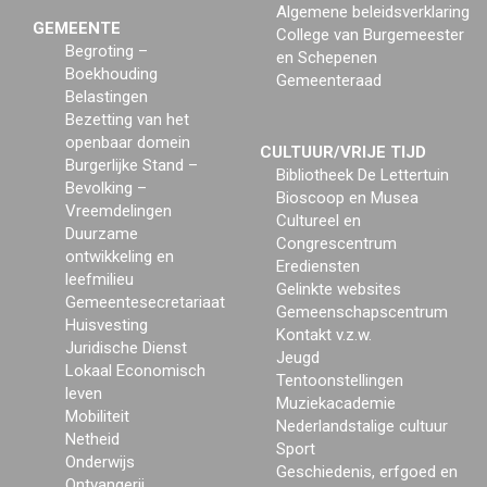
Algemene beleidsverklaring
GEMEENTE
College van Burgemeester
Begroting –
en Schepenen
Boekhouding
Gemeenteraad
Belastingen
Bezetting van het
openbaar domein
CULTUUR/VRIJE TIJD
Burgerlijke Stand –
Bibliotheek De Lettertuin
Bevolking –
Bioscoop en Musea
Vreemdelingen
Cultureel en
Duurzame
Congrescentrum
ontwikkeling en
Erediensten
leefmilieu
Gelinkte websites
Gemeentesecretariaat
Gemeenschapscentrum
Huisvesting
Kontakt v.z.w.
Juridische Dienst
Jeugd
Lokaal Economisch
Tentoonstellingen
leven
Muziekacademie
Mobiliteit
Nederlandstalige cultuur
Netheid
Sport
Onderwijs
Geschiedenis, erfgoed en
Ontvangerij