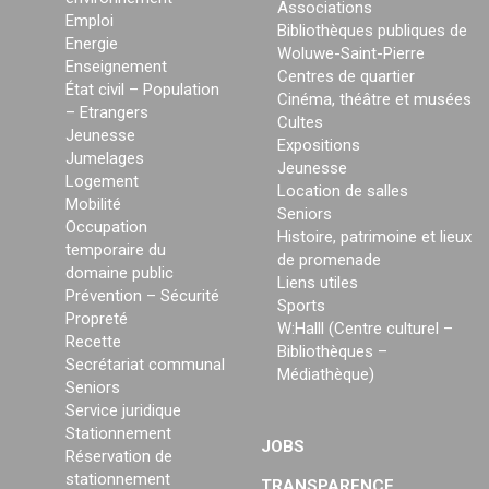
Associations
Emploi
Bibliothèques publiques de
Energie
Woluwe-Saint-Pierre
Enseignement
Centres de quartier
État civil – Population
Cinéma, théâtre et musées
– Etrangers
Cultes
Jeunesse
Expositions
Jumelages
Jeunesse
Logement
Location de salles
Mobilité
Seniors
Occupation
Histoire, patrimoine et lieux
temporaire du
de promenade
domaine public
Liens utiles
Prévention – Sécurité
Sports
Propreté
W:Halll (Centre culturel –
Recette
Bibliothèques –
Secrétariat communal
Médiathèque)
Seniors
Service juridique
Stationnement
JOBS
Réservation de
stationnement
TRANSPARENCE