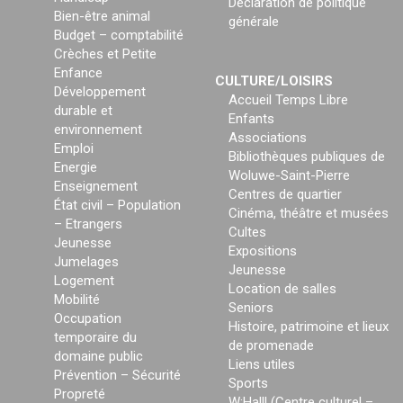
Déclaration de politique
Bien-être animal
générale
Budget – comptabilité
Crèches et Petite
Enfance
CULTURE/LOISIRS
Développement
Accueil Temps Libre
durable et
Enfants
environnement
Associations
Emploi
Bibliothèques publiques de
Energie
Woluwe-Saint-Pierre
Enseignement
Centres de quartier
État civil – Population
Cinéma, théâtre et musées
– Etrangers
Cultes
Jeunesse
Expositions
Jumelages
Jeunesse
Logement
Location de salles
Mobilité
Seniors
Occupation
Histoire, patrimoine et lieux
temporaire du
de promenade
domaine public
Liens utiles
Prévention – Sécurité
Sports
Propreté
W:Halll (Centre culturel –