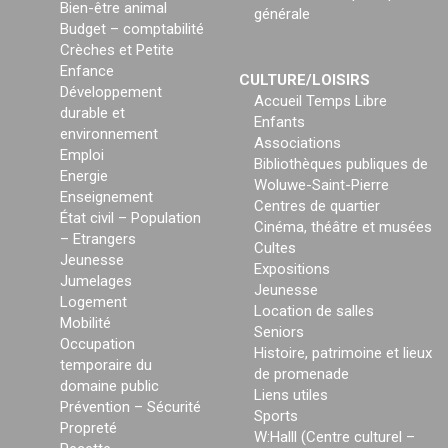
Bien-être animal
générale
Budget – comptabilité
Crèches et Petite
Enfance
CULTURE/LOISIRS
Développement
Accueil Temps Libre
durable et
Enfants
environnement
Associations
Emploi
Bibliothèques publiques de
Energie
Woluwe-Saint-Pierre
Enseignement
Centres de quartier
État civil – Population
Cinéma, théâtre et musées
– Etrangers
Cultes
Jeunesse
Expositions
Jumelages
Jeunesse
Logement
Location de salles
Mobilité
Seniors
Occupation
Histoire, patrimoine et lieux
temporaire du
de promenade
domaine public
Liens utiles
Prévention – Sécurité
Sports
Propreté
W:Halll (Centre culturel –