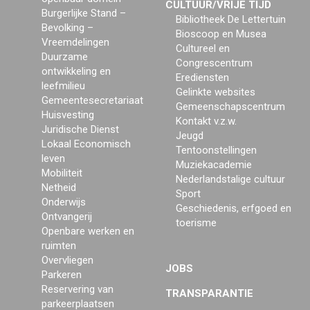
CULTUUR/VRIJE TIJD
Burgerlijke Stand –
Bibliotheek De Lettertuin
Bevolking –
Bioscoop en Musea
Vreemdelingen
Cultureel en
Duurzame
Congrescentrum
ontwikkeling en
Erediensten
leefmilieu
Gelinkte websites
Gemeentesecretariaat
Gemeenschapscentrum
Huisvesting
Kontakt v.z.w.
Juridische Dienst
Jeugd
Lokaal Economisch
Tentoonstellingen
leven
Muziekacademie
Mobiliteit
Nederlandstalige cultuur
Netheid
Sport
Onderwijs
Geschiedenis, erfgoed en
Ontvangerij
toerisme
Openbare werken en
ruimten
Overvliegen
JOBS
Parkeren
Reservering van
TRANSPARANTIE
parkeerplaatsen