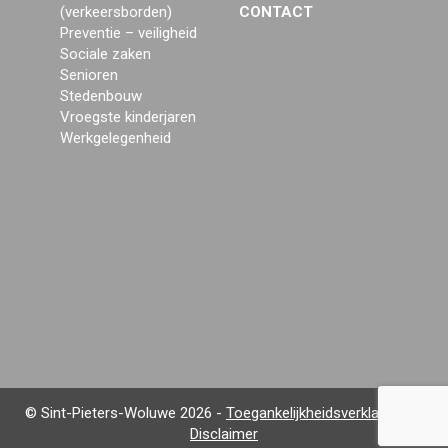
(verkeersborden)
CONTACT
Preventie – veiligheid
Sociale zaken
Senioren
Stedenbouw
Vroegste kinderjaren
Werkgelegenheid
© Sint-Pieters-Woluwe 2026 -
Toegankelijkheidsverklaring en
Disclaimer