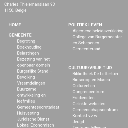
Charles Thielemanslaan 93
1150, België
HOME
POLITIEK LEVEN
Algemene beleidsverklaring
GEMEENTE
College van Burgemeester
Begroting –
en Schepenen
Boekhouding
Gemeenteraad
Belastingen
Bezetting van het
openbaar domein
CULTUUR/VRIJE TIJD
Burgerlijke Stand –
Bibliotheek De Lettertuin
Bevolking –
Bioscoop en Musea
Vreemdelingen
Cultureel en
Duurzame
Congrescentrum
ontwikkeling en
Erediensten
leefmilieu
Gelinkte websites
Gemeentesecretariaat
Gemeenschapscentrum
Huisvesting
Kontakt v.z.w.
Juridische Dienst
Jeugd
Lokaal Economisch
Tentoonstellingen