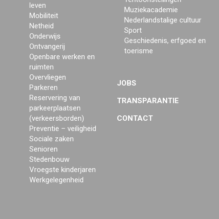
leven
Muziekacademie
Mobiliteit
Nederlandstalige cultuur
Netheid
Sport
Onderwijs
Geschiedenis, erfgoed en
Ontvangerij
toerisme
Openbare werken en
ruimten
Overvliegen
JOBS
Parkeren
Reservering van
TRANSPARANTIE
parkeerplaatsen
(verkeersborden)
CONTACT
Preventie – veiligheid
Sociale zaken
Senioren
Stedenbouw
Vroegste kinderjaren
Werkgelegenheid