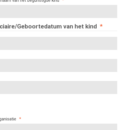
naam van het begunstigde kind
*
iciaire/Geboortedatum van het kind
*
ganisatie
*