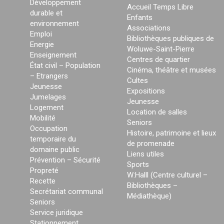
Développement
Accueil Temps Libre
durable et
Enfants
environnement
Associations
Emploi
Bibliothèques publiques de
Energie
Woluwe-Saint-Pierre
Enseignement
Centres de quartier
État civil – Population
Cinéma, théâtre et musées
– Etrangers
Cultes
Jeunesse
Expositions
Jumelages
Jeunesse
Logement
Location de salles
Mobilité
Seniors
Occupation
Histoire, patrimoine et lieux
temporaire du
de promenade
domaine public
Liens utiles
Prévention – Sécurité
Sports
Propreté
W:Halll (Centre culturel –
Recette
Bibliothèques –
Secrétariat communal
Médiathèque)
Seniors
Service juridique
Stationnement