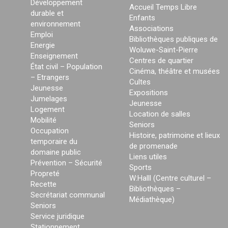
Développement
Accueil Temps Libre
durable et
Enfants
environnement
Associations
Emploi
Bibliothèques publiques de
Energie
Woluwe-Saint-Pierre
Enseignement
Centres de quartier
État civil – Population
Cinéma, théâtre et musées
– Etrangers
Cultes
Jeunesse
Expositions
Jumelages
Jeunesse
Logement
Location de salles
Mobilité
Seniors
Occupation
Histoire, patrimoine et lieux
temporaire du
de promenade
domaine public
Liens utiles
Prévention – Sécurité
Sports
Propreté
W:Halll (Centre culturel –
Recette
Bibliothèques –
Secrétariat communal
Médiathèque)
Seniors
Service juridique
Stationnement