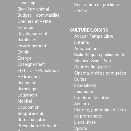
Handicap
Déclaration de politique
Bien-être animal
générale
Budget – comptabilité
Crèches et Petite
Enfance
CULTURE/LOISIRS
Développement
Accueil Temps Libre
durable et
Enfants
environnement
Associations
Emploi
Bibliothèques publiques de
Energie
Woluwe-Saint-Pierre
Enseignement
Centres de quartier
État civil – Population
Cinéma, théâtre et musées
– Etrangers
Cultes
Jeunesse
Expositions
Jumelages
Jeunesse
Logement
Location de salles
Mobilité
Seniors
Occupation
Histoire, patrimoine et lieux
temporaire du
de promenade
domaine public
Liens utiles
Prévention – Sécurité
Sports