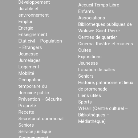
Développement
Accueil Temps Libre
durable et
Enfants
environnement
Associations
Emploi
Bibliothèques publiques de
Energie
Woluwe-Saint-Pierre
Enseignement
Centres de quartier
État civil – Population
Cinéma, théâtre et musées
– Etrangers
Cultes
Jeunesse
Expositions
Jumelages
Jeunesse
Logement
Location de salles
Mobilité
Seniors
Occupation
Histoire, patrimoine et lieux
temporaire du
de promenade
domaine public
Liens utiles
Prévention – Sécurité
Sports
Propreté
W:Halll (Centre culturel –
Recette
Bibliothèques –
Secrétariat communal
Médiathèque)
Seniors
Service juridique
Stationnement