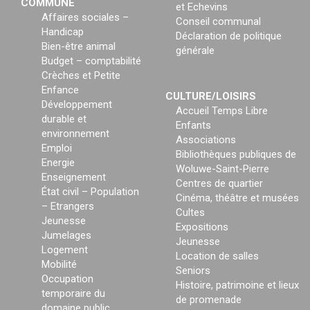
COMMUNE
et Echevins
Affaires sociales –
Conseil communal
Handicap
Déclaration de politique
Bien-être animal
générale
Budget – comptabilité
Crèches et Petite
Enfance
CULTURE/LOISIRS
Développement
Accueil Temps Libre
durable et
Enfants
environnement
Associations
Emploi
Bibliothèques publiques de
Energie
Woluwe-Saint-Pierre
Enseignement
Centres de quartier
État civil – Population
Cinéma, théâtre et musées
– Etrangers
Cultes
Jeunesse
Expositions
Jumelages
Jeunesse
Logement
Location de salles
Mobilité
Seniors
Occupation
Histoire, patrimoine et lieux
temporaire du
de promenade
domaine public