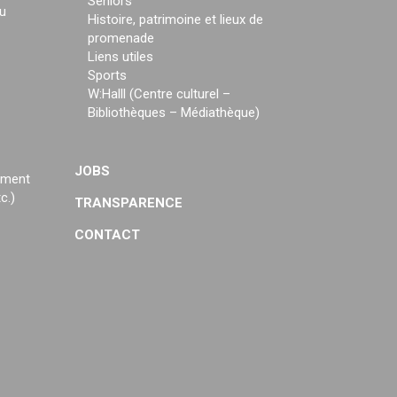
Seniors
u
Histoire, patrimoine et lieux de
promenade
Liens utiles
Sports
W:Halll (Centre culturel –
Bibliothèques – Médiathèque)
JOBS
ement
c.)
TRANSPARENCE
CONTACT