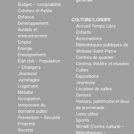
générale
Budget – comptabilité
Crèches et Petite
Enfance
CULTURE/LOISIRS
Développement
Accueil Temps Libre
durable et
Enfants
environnement
Associations
Emploi
Bibliothèques publiques de
Energie
Woluwe-Saint-Pierre
Enseignement
Centres de quartier
État civil – Population
Cinéma, théâtre et musées
– Etrangers
Cultes
Jeunesse
Expositions
Jumelages
Jeunesse
Logement
Location de salles
Mobilité
Seniors
Occupation
Histoire, patrimoine et lieux
temporaire du
de promenade
domaine public
Liens utiles
Prévention – Sécurité
Sports
Propreté
W:Halll (Centre culturel –
Recette
Bibliothèques –