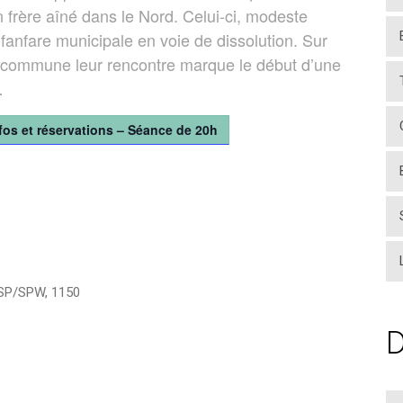
n frère aîné dans le Nord. Celui-ci, modeste
fanfare municipale en voie de dissolution. Sur
a commune leur rencontre marque le début d’une
…
fos et réservations – Séance de 20h
SP/SPW
,
1150
D