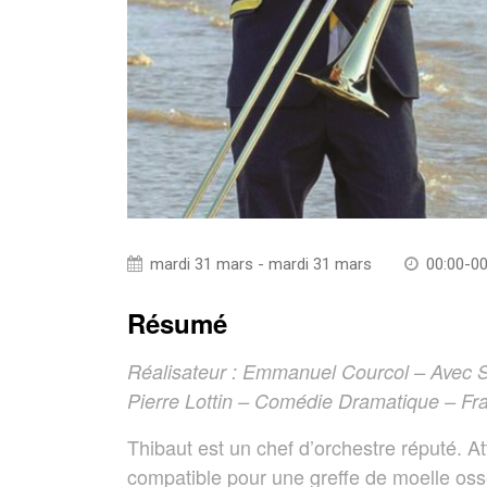
mardi 31 mars - mardi 31 mars
00:00-00
Résumé
Réalisateur : Emmanuel Courcol – Avec S
Pierre Lottin – Comédie Dramatique – Fr
Thibaut est un chef d’orchestre réputé. A
compatible pour une greffe de moelle oss