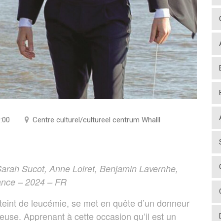
:00
Centre culturel/cultureel centrum Whalll
arah Sucot, Anne Loiret, Benjamin Lavernhe,
ance – 2024 – FR
tteint de leucémie, se met en quête d’un donneur
euse. Apprenant à cette occasion qu’il est un