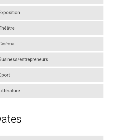
Exposition
Théâtre
Cinéma
Business/entrepreneurs
Sport
Littérature
ates