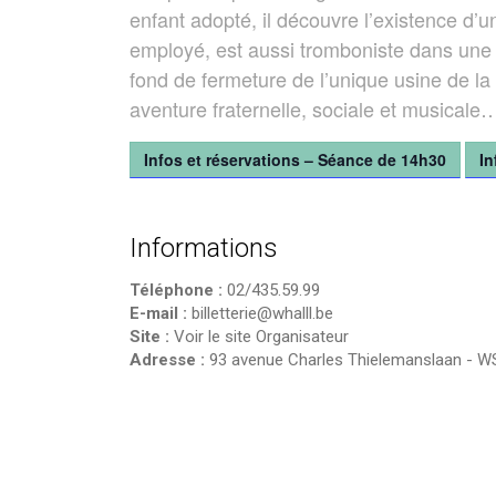
enfant adopté, il découvre l’existence d’u
employé, est aussi tromboniste dans une 
fond de fermeture de l’unique usine de l
aventure fraternelle, sociale et musicale
Infos et réservations – Séance de 14h30
In
Informations
Téléphone :
02/435.59.99
E-mail :
billetterie@whalll.be
Site :
Voir le site Organisateur
Adresse :
93 avenue Charles Thielemanslaan
-
W