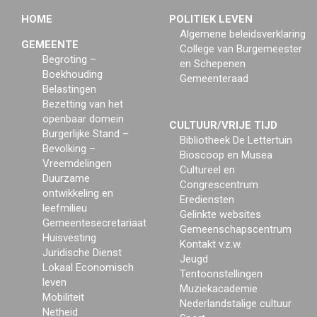
HOME
POLITIEK LEVEN
Algemene beleidsverklaring
GEMEENTE
College van Burgemeester
Begroting –
en Schepenen
Boekhouding
Gemeenteraad
Belastingen
Bezetting van het
openbaar domein
CULTUUR/VRIJE TIJD
Burgerlijke Stand –
Bibliotheek De Lettertuin
Bevolking –
Bioscoop en Musea
Vreemdelingen
Cultureel en
Duurzame
Congrescentrum
ontwikkeling en
Erediensten
leefmilieu
Gelinkte websites
Gemeentesecretariaat
Gemeenschapscentrum
Huisvesting
Kontakt v.z.w.
Juridische Dienst
Jeugd
Lokaal Economisch
Tentoonstellingen
leven
Muziekacademie
Mobiliteit
Nederlandstalige cultuur
Netheid