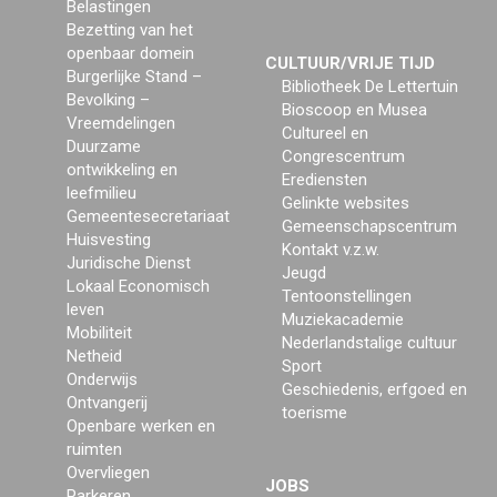
Belastingen
Bezetting van het
openbaar domein
CULTUUR/VRIJE TIJD
Burgerlijke Stand –
Bibliotheek De Lettertuin
Bevolking –
Bioscoop en Musea
Vreemdelingen
Cultureel en
Duurzame
Congrescentrum
ontwikkeling en
Erediensten
leefmilieu
Gelinkte websites
Gemeentesecretariaat
Gemeenschapscentrum
Huisvesting
Kontakt v.z.w.
Juridische Dienst
Jeugd
Lokaal Economisch
Tentoonstellingen
leven
Muziekacademie
Mobiliteit
Nederlandstalige cultuur
Netheid
Sport
Onderwijs
Geschiedenis, erfgoed en
Ontvangerij
toerisme
Openbare werken en
ruimten
Overvliegen
JOBS
Parkeren