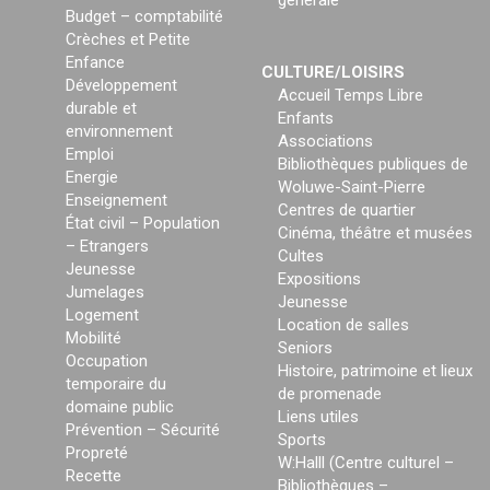
Budget – comptabilité
Crèches et Petite
Enfance
CULTURE/LOISIRS
Développement
Accueil Temps Libre
durable et
Enfants
environnement
Associations
Emploi
Bibliothèques publiques de
Energie
Woluwe-Saint-Pierre
Enseignement
Centres de quartier
État civil – Population
Cinéma, théâtre et musées
– Etrangers
Cultes
Jeunesse
Expositions
Jumelages
Jeunesse
Logement
Location de salles
Mobilité
Seniors
Occupation
Histoire, patrimoine et lieux
temporaire du
de promenade
domaine public
Liens utiles
Prévention – Sécurité
Sports
Propreté
W:Halll (Centre culturel –
Recette
Bibliothèques –