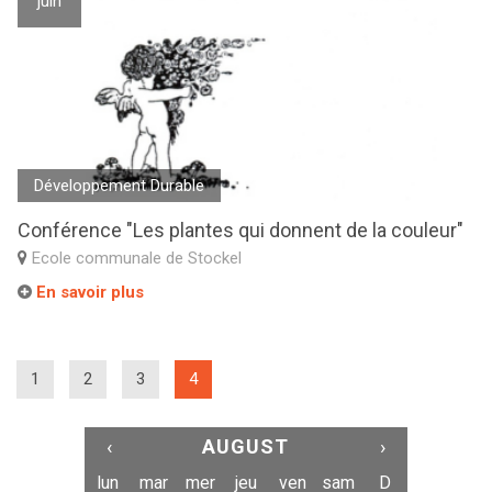
juin
Développement Durable
Conférence "Les plantes qui donnent de la couleur"
Ecole communale de Stockel
En savoir plus
(current)
1
2
3
4
‹
AUGUST
›
lun
mar
mer
jeu
ven
sam
D