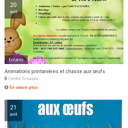
20
avril
Enfants
Animations printanières et chasse aux œufs
Centre Crousse
En savoir plus
21
avril