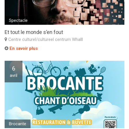
Spectacle
Et tout le monde s’en fout
Centre culturel/cultureel centrum Whalll
En savoir plus
6
avril
Brocante