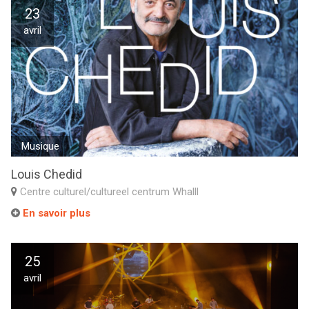
23
avril
Musique
Louis Chedid
Centre culturel/cultureel centrum Whalll
En savoir plus
25
avril