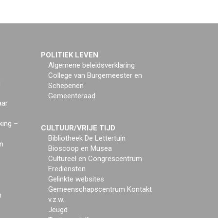
POLITIEK LEVEN
Algemene beleidsverklaring
College van Burgemeester en
g
Schepenen
Gemeenteraad
aar
king –
CULTUUR/VRIJE TIJD
Bibliotheek De Lettertuin
n
Bioscoop en Musea
Cultureel en Congrescentrum
Erediensten
Gelinkte websites
Gemeenschapscentrum Kontakt
n
v.z.w.
Jeugd