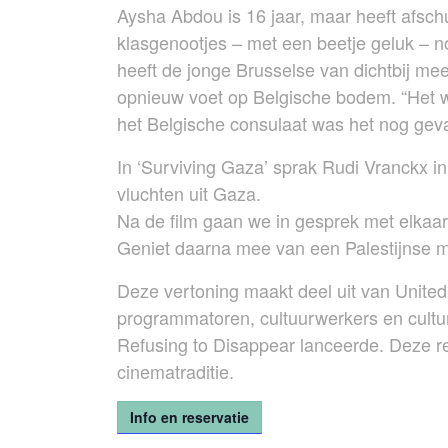
Aysha Abdou is 16 jaar, maar heeft afsch
klasgenootjes – met een beetje geluk – 
heeft de jonge Brusselse van dichtbij m
opnieuw voet op Belgische bodem. “Het w
het Belgische consulaat was het nog gevaa
In ‘Surviving Gaza’ sprak Rudi Vranckx i
vluchten uit Gaza.
Na de film gaan we in gesprek met elkaar
Geniet daarna mee van een Palestijnse m
Deze vertoning maakt deel uit van United 
programmatoren, cultuurwerkers en culturel
Refusing to Disappear lanceerde. Deze ree
cinematraditie.
Info en reservatie