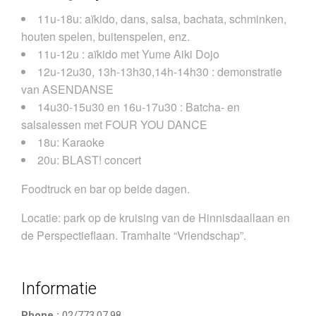
11u-18u: aïkido, dans, salsa, bachata, schminken,
houten spelen, buitenspelen, enz.
11u-12u : aïkido met Yume Aiki Dojo
12u-12u30, 13h-13h30,14h-14h30 : demonstratie
van ASENDANSE
14u30-15u30 en 16u-17u30 : Batcha- en
salsalessen met FOUR YOU DANCE
18u: Karaoke
20u: BLAST! concert
Foodtruck en bar op beide dagen.
Locatie: park op de kruising van de Hinnisdaallaan en
de Perspectieflaan. Tramhalte “Vriendschap”.
Informatie
Phone :
02/773.07.98