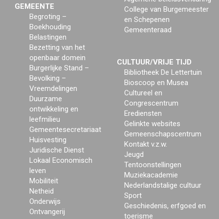
GEMEENTE
College van Burgemeester
Begroting –
en Schepenen
Boekhouding
Gemeenteraad
Belastingen
Bezetting van het
openbaar domein
CULTUUR/VRIJE TIJD
Burgerlijke Stand –
Bibliotheek De Lettertuin
Bevolking –
Bioscoop en Musea
Vreemdelingen
Cultureel en
Duurzame
Congrescentrum
ontwikkeling en
Erediensten
leefmilieu
Gelinkte websites
Gemeentesecretariaat
Gemeenschapscentrum
Huisvesting
Kontakt v.z.w.
Juridische Dienst
Jeugd
Lokaal Economisch
Tentoonstellingen
leven
Muziekacademie
Mobiliteit
Nederlandstalige cultuur
Netheid
Sport
Onderwijs
Geschiedenis, erfgoed en
Ontvangerij
toerisme