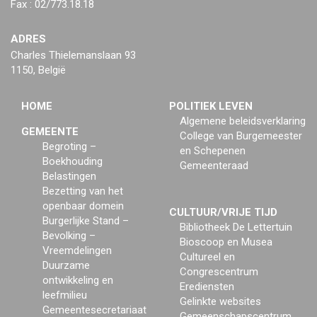
Fax : 02/773.18.18
ADRES
Charles Thielemanslaan 93
1150, België
HOME
POLITIEK LEVEN
Algemene beleidsverklaring
GEMEENTE
College van Burgemeester
Begroting –
en Schepenen
Boekhouding
Gemeenteraad
Belastingen
Bezetting van het
openbaar domein
CULTUUR/VRIJE TIJD
Burgerlijke Stand –
Bibliotheek De Lettertuin
Bevolking –
Bioscoop en Musea
Vreemdelingen
Cultureel en
Duurzame
Congrescentrum
ontwikkeling en
Erediensten
leefmilieu
Gelinkte websites
Gemeentesecretariaat
Gemeenschapscentrum