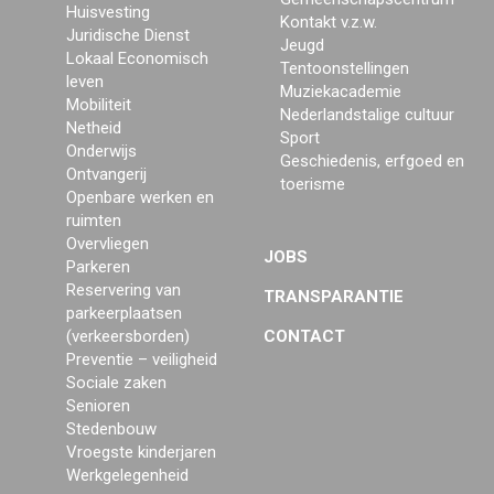
Huisvesting
Kontakt v.z.w.
Juridische Dienst
Jeugd
Lokaal Economisch
Tentoonstellingen
leven
Muziekacademie
Mobiliteit
Nederlandstalige cultuur
Netheid
Sport
Onderwijs
Geschiedenis, erfgoed en
Ontvangerij
toerisme
Openbare werken en
ruimten
Overvliegen
JOBS
Parkeren
Reservering van
TRANSPARANTIE
parkeerplaatsen
(verkeersborden)
CONTACT
Preventie – veiligheid
Sociale zaken
Senioren
Stedenbouw
Vroegste kinderjaren
Werkgelegenheid