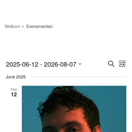
Welkom
Evenementen
Even
Ev
2025-06-12
 - 
2026-08-07
Zoeken
Lijst
we
Selecteer
Zoek
June 2025
nav
een
datum.
en
THU
12
weer
navig