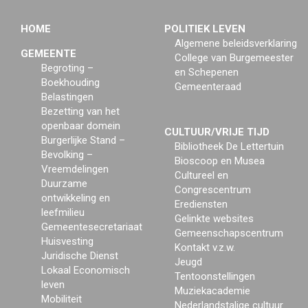
HOME
POLITIEK LEVEN
Algemene beleidsverklaring
GEMEENTE
College van Burgemeester
Begroting –
en Schepenen
Boekhouding
Gemeenteraad
Belastingen
Bezetting van het
openbaar domein
CULTUUR/VRIJE TIJD
Burgerlijke Stand –
Bibliotheek De Lettertuin
Bevolking –
Bioscoop en Musea
Vreemdelingen
Cultureel en
Duurzame
Congrescentrum
ontwikkeling en
Erediensten
leefmilieu
Gelinkte websites
Gemeentesecretariaat
Gemeenschapscentrum
Huisvesting
Kontakt v.z.w.
Juridische Dienst
Jeugd
Lokaal Economisch
Tentoonstellingen
leven
Muziekacademie
Mobiliteit
Nederlandstalige cultuur