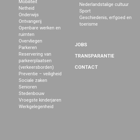
Mobiliteit
Nederlandstalige cultuur
Netheid
Sport
Onderwijs
Geschiedenis, erfgoed en
Ontvangerij
toerisme
Openbare werken en
ruimten
Overvliegen
JOBS
Parkeren
Reservering van
TRANSPARANTIE
parkeerplaatsen
(verkeersborden)
CONTACT
Preventie – veiligheid
Sociale zaken
Senioren
Stedenbouw
Vroegste kinderjaren
Werkgelegenheid