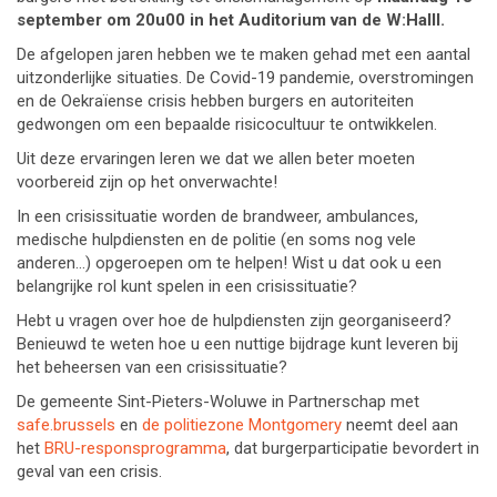
september om 20u00 in het Auditorium van de W:Halll.
De afgelopen jaren hebben we te maken gehad met een aantal
uitzonderlijke situaties. De Covid-19 pandemie, overstromingen
en de Oekraïense crisis hebben burgers en autoriteiten
gedwongen om een bepaalde risicocultuur te ontwikkelen.
Uit deze ervaringen leren we dat we allen beter moeten
voorbereid zijn op het onverwachte!
In een crisissituatie worden de brandweer, ambulances,
medische hulpdiensten en de politie (en soms nog vele
anderen…) opgeroepen om te helpen! Wist u dat ook u een
belangrijke rol kunt spelen in een crisissituatie?
Hebt u vragen over hoe de hulpdiensten zijn georganiseerd?
Benieuwd te weten hoe u een nuttige bijdrage kunt leveren bij
het beheersen van een crisissituatie?
De gemeente Sint-Pieters-Woluwe in Partnerschap met
safe.brussels
en
de politiezone Montgomery
neemt deel aan
het
BRU-responsprogramma
, dat burgerparticipatie bevordert in
geval van een crisis.