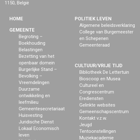
1150, België
HOME
POLITIEK LEVEN
Algemene beleidsverklaring
GEMEENTE
College van Burgemeester
Begroting –
en Schepenen
Boekhouding
Gemeenteraad
Belastingen
Bezetting van het
openbaar domein
CULTUUR/VRIJE TIJD
Burgerlijke Stand –
Bibliotheek De Lettertuin
Bevolking –
Bioscoop en Musea
Vreemdelingen
Cultureel en
Duurzame
Congrescentrum
ontwikkeling en
Erediensten
leefmilieu
Gelinkte websites
Gemeentesecretariaat
Gemeenschapscentrum
Huisvesting
Kontakt v.z.w.
Juridische Dienst
Jeugd
Lokaal Economisch
Tentoonstellingen
leven
Muziekacademie