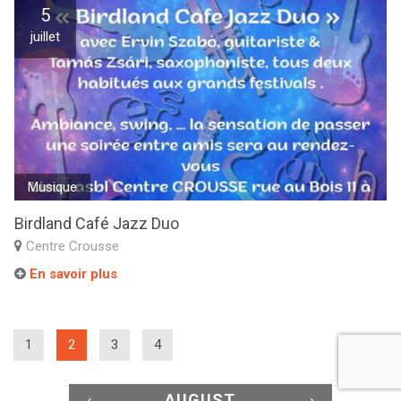
5
juillet
Musique
Birdland Café Jazz Duo
Centre Crousse
En savoir plus
(current)
1
2
3
4
‹
AUGUST
›