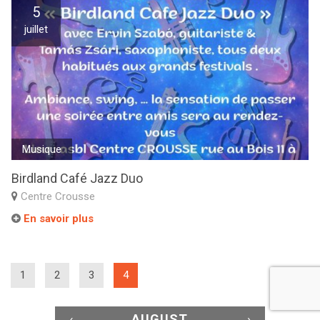
5
juillet
Musique
Birdland Café Jazz Duo
Centre Crousse
En savoir plus
(current)
1
2
3
4
‹
AUGUST
›