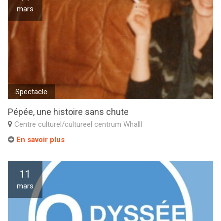
mars
Spectacle
Pépée, une histoire sans chute
Centre culturel/cultureel centrum Whalll
En savoir plus
11
mars