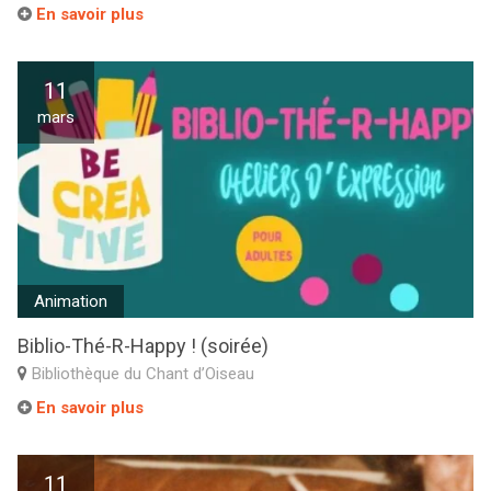
En savoir plus
11
mars
Animation
Biblio-Thé-R-Happy ! (soirée)
Bibliothèque du Chant d’Oiseau
En savoir plus
11