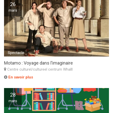
26
mars
Spectacle
Motamo : Voyage dans l’imaginaire
Centre culturel/cultureel centrum Whalll
En savoir plus
28
mars