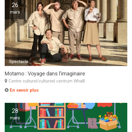
26
mars
Spectacle
Motamo : Voyage dans l’imaginaire
Centre culturel/cultureel centrum Whalll
En savoir plus
28
mars