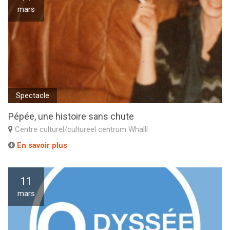
mars
Spectacle
Pépée, une histoire sans chute
Centre culturel/cultureel centrum Whalll
En savoir plus
11
mars