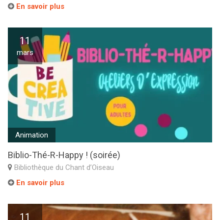
En savoir plus
11
mars
Animation
Biblio-Thé-R-Happy ! (soirée)
Bibliothèque du Chant d’Oiseau
En savoir plus
11