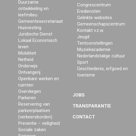
Duurzame
Congrescentrum
ontwikkeling en
Erediensten
leefmilieu
Gelinkte websites
Gemeentesecretariaat
Gemeenschapscentrum
Huisvesting
Kontakt v.z.w.
Juridische Dienst
Jeugd
Lokaal Economisch
Tentoonstellingen
leven
Muziekacademie
Mobiliteit
Nederlandstalige cultuur
Netheid
Sport
Onderwijs
Geschiedenis, erfgoed en
Ontvangerij
toerisme
Openbare werken en
ruimten
Overvliegen
JOBS
Parkeren
Reservering van
TRANSPARANTIE
parkeerplaatsen
(verkeersborden)
CONTACT
Preventie – veiligheid
Sociale zaken