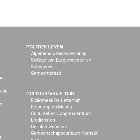
POLITIEK LEVEN
Algemene beleidsverklaring
College van Burgemeester en
g
Schepenen
Gemeenteraad
aar
king –
CULTUUR/VRIJE TIJD
Bibliotheek De Lettertuin
n
Bioscoop en Musea
Cultureel en Congrescentrum
Erediensten
Gelinkte websites
Gemeenschapscentrum Kontakt
n
v.z.w.