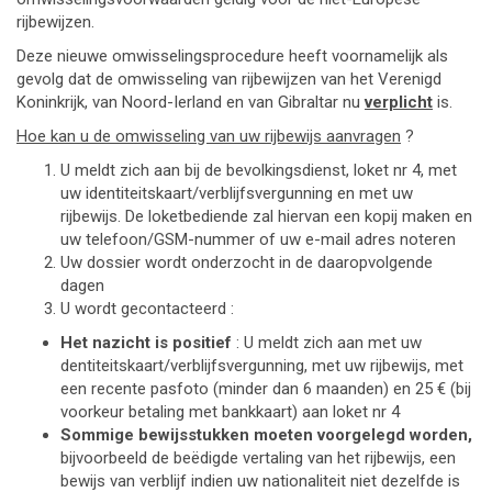
rijbewijzen.
Deze nieuwe omwisselingsprocedure heeft voornamelijk als
gevolg dat de omwisseling van rijbewijzen van het Verenigd
Koninkrijk, van Noord-Ierland en van Gibraltar nu
verplicht
is.
Hoe kan u de omwisseling van uw rijbewijs aanvragen
?
U meldt zich aan bij de bevolkingsdienst, loket nr 4, met
uw identiteitskaart/verblijfsvergunning en met uw
rijbewijs. De loketbediende zal hiervan een kopij maken en
uw telefoon/GSM-nummer of uw e-mail adres noteren
Uw dossier wordt onderzocht in de daaropvolgende
dagen
U wordt gecontacteerd :
Het nazicht is positief
: U meldt zich aan met uw
dentiteitskaart/verblijfsvergunning, met uw rijbewijs, met
een recente pasfoto (minder dan 6 maanden) en 25 € (bij
voorkeur betaling met bankkaart) aan loket nr 4
Sommige bewijsstukken moeten voorgelegd worden,
bijvoorbeeld de beëdigde vertaling van het rijbewijs, een
bewijs van verblijf indien uw nationaliteit niet dezelfde is