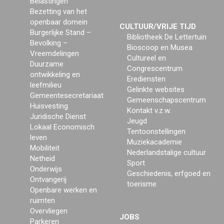
Belastingen
Bezetting van het
openbaar domein
CULTUUR/VRIJE TIJD
Burgerlijke Stand –
Bibliotheek De Lettertuin
Bevolking –
Bioscoop en Musea
Vreemdelingen
Cultureel en
Duurzame
Congrescentrum
ontwikkeling en
Erediensten
leefmilieu
Gelinkte websites
Gemeentesecretariaat
Gemeenschapscentrum
Huisvesting
Kontakt v.z.w.
Juridische Dienst
Jeugd
Lokaal Economisch
Tentoonstellingen
leven
Muziekacademie
Mobiliteit
Nederlandstalige cultuur
Netheid
Sport
Onderwijs
Geschiedenis, erfgoed en
Ontvangerij
toerisme
Openbare werken en
ruimten
Overvliegen
JOBS
Parkeren