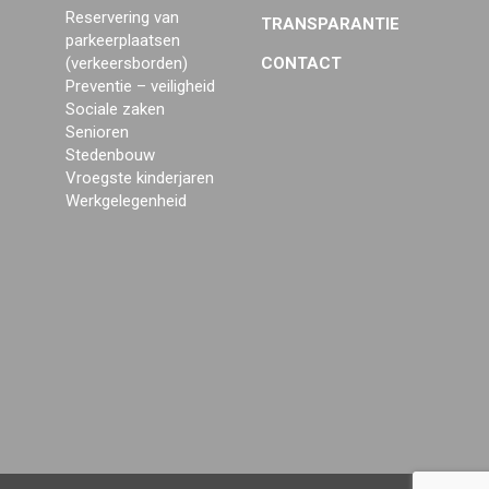
Reservering van
TRANSPARANTIE
parkeerplaatsen
(verkeersborden)
CONTACT
Preventie – veiligheid
Sociale zaken
Senioren
Stedenbouw
Vroegste kinderjaren
Werkgelegenheid